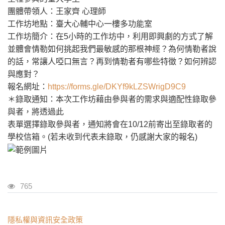
團體帶領人：王家齊 心理師
工作坊地點：臺大心輔中心一樓多功能室
工作坊簡介：在5小時的工作坊中，利用即興劇的方式了解
並體會情勒如何挑起我們最敏感的那根神經？為何情勒者說
的話，常讓人啞口無言？再到情勒者有哪些特徵？如何辨認
與應對？
報名網址：
https://forms.gle/DKYf9kLZSWrigD9C9
＊錄取通知：本次工作坊藉由參與者的需求與適配性錄取參
與者，將透過此
表單選擇錄取參與者，通知將會在10/12前寄出至錄取者的
學校信箱。(若未收到代表未錄取，仍感謝大家的報名)
瀏覽人次
765
:::
隱私權與資訊安全政策